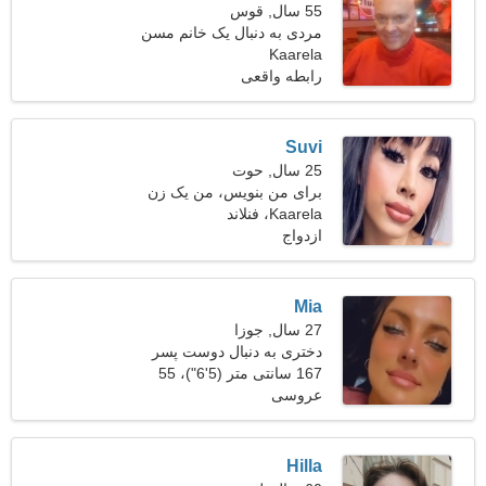
55 سال, قوس
مردی به دنبال یک خانم مسن
Kaarela
45-53
رابطه واقعی
Suvi
25 سال, حوت
برای من بنویس، من یک زن
Kaarela، فنلاند
منحصر به فرد هستم
ازدواج
Mia
27 سال, جوزا
دختری به دنبال دوست پسر
167 سانتی متر (5'6")، 55
عروسی
کیلوگرم (121 پوند)
Hilla