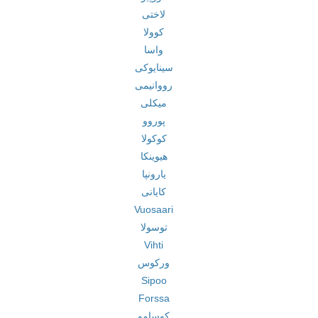
لاختی
کوولا
واسا
سینایوکی
رووانیمی
میکلی
پوروو
کوکولا
هیوینکا
یارونپا
کایانی
Vuosaari
توسولا
Vihti
ورکوس
Sipoo
Forssa
کوسامو