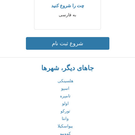
چت را شروع کنید
به فارسی
شروع ثبت نام
جاهای دیگر، شهرها
هلسینکی
اسپو
تامپره
اولو
تورکو
وانتا
ییواسکیلا
کووپیو