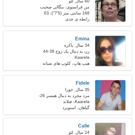
60 سال, لئو
من فرانسوی، بنگالی صحبت
می کنم
168 سانتی متر (5'7")، 63
کیلوگرم (138 پوند)
رابطه ی جدی
Emma
34 سال, باکره
زن به دنبال یک زوج 38-44
Kaarela
هیپ هاپ، کلوپ های شبانه
Fidele
35 سال, جوزا
مرد مجرد به دنبال همسر 26-
30
Kaarela، فنلاند
گیاهان، اسنوبرد
Calle
24 سال, لئو