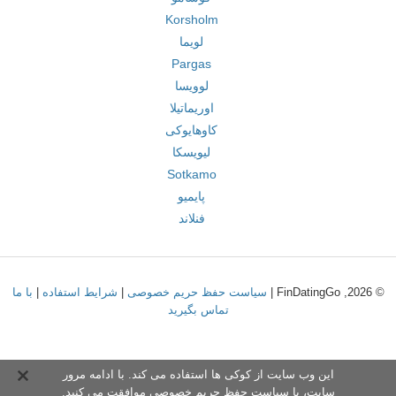
Korsholm
لویما
Pargas
لوویسا
اوریماتیلا
کاوهایوکی
لیویسکا
Sotkamo
پایمیو
فنلاند
© 2026, FinDatingGo |
سیاست حفظ حریم خصوصی
|
شرایط استفاده
|
با ما
تماس بگیرید
این وب سایت از کوکی ها استفاده می کند. با ادامه مرور
سایت،
با سیاست حفظ حریم خصوص
ی موافقت می کنید.