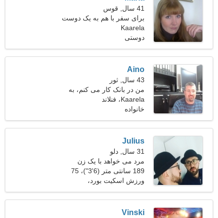
41 سال, قوس
برای سفر با هم به یک دوست
Kaarela
خوب نیاز دارم
دوستی
Aino
43 سال, ثور
من در بانک کار می کنم، به
Kaarela، فنلاند
یک زن کامل نیاز دارم
خانواده
Julius
31 سال, دلو
مرد می خواهد با یک زن
ملاقات کند 21-28
189 سانتی متر (6'3")، 75
کیلوگرم (165 پوند)
ورزش اسکیت بورد،
کارآفرینی
Vinski