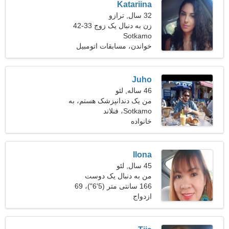
Katariina
32 سال, ترازو
زن به دنبال یک زوج 33-42
Sotkamo
خواندن، مسابقات اتومبیل
رانی
Juho
46 ساله, لئو
من یک دندانپزشک هستم، به
Sotkamo، فنلاند
یک خانم پرشور نیاز دارم
خانواده
Ilona
45 سال, لئو
من به دنبال یک دوست
تناسب اندام شجاع هستم
166 سانتی متر (5'6")، 69
ازدواج
کیلوگرم (152 پوند)