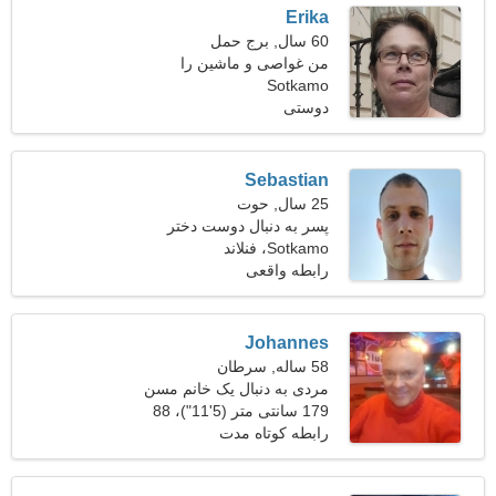
Erika
60 سال, برج حمل
من غواصی و ماشین را
Sotkamo
ترجیح می دهم
دوستی
Sebastian
25 سال, حوت
پسر به دنبال دوست دختر
است 23-29
Sotkamo، فنلاند
رابطه واقعی
Johannes
58 ساله, سرطان
مردی به دنبال یک خانم مسن
50-55
179 سانتی متر (5'11")، 88
کیلوگرم (194 پوند)
رابطه کوتاه مدت