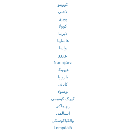
کووپیو
لاختی
پوری
کوولا
لاپرنتا
هامنلینا
واسا
پوروو
Nurmijärvi
هیوینکا
یارونپا
کایانی
توسولا
کیرک کونومی
ریهیماکی
ایسالمی
والکیاکوسکی
Lempäälä