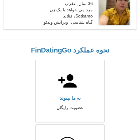
36 سال, عقرب
مرد می خواهد با یک زن
Sotkamo، فنلاند
ملاقات کند
گیاه شناسی، ویرایش ویدئو
نحوه عملکرد FinDatingGo
به ما بپیوند
عضویت رایگان