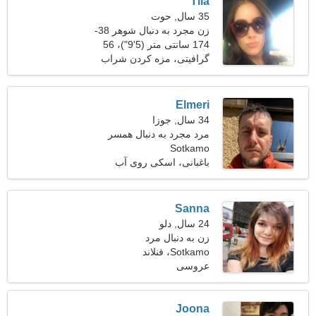
Tiia
35 سال, حوت
زن مجرد به دنبال شوهر 38-
47
174 سانتی متر (5'9")، 56
کیلوگرم (123 پوند)
گرافیتی، مزه کردن شراب
Elmeri
34 سال, جوزا
مرد مجرد به دنبال همسر
Sotkamo
باغبانی، اسکی روی آب
Sanna
24 سال, دلو
زن به دنبال مرد
Sotkamo، فنلاند
عروسی
Joona