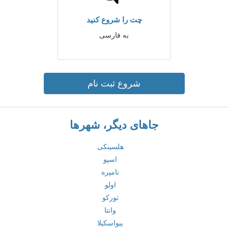
چت را شروع کنید
به فارسی
شروع ثبت نام
جاهای دیگر، شهرها
هلسینکی
اسپو
تامپره
اولو
تورکو
وانتا
ییواسکیلا