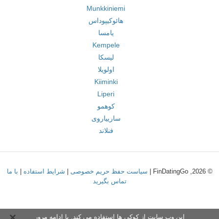
Munkkiniemi
هائوکیپوداس
یامسا
Kempele
لیسکا
اولویلا
Kiiminki
Liperi
کوهمو
سارییاروی
فنلاند
© 2026, FinDatingGo |
سیاست حفظ حریم خصوصی
|
شرایط استفاده
|
با ما
تماس بگیرید
این وب سایت از کوکی ها استفاده می کند. با ادامه مرور