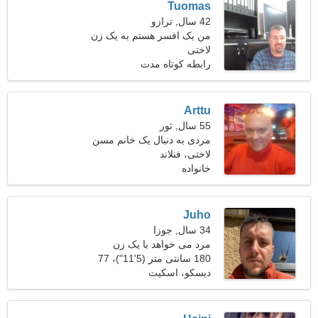
Tuomas
42 سال, ترازو
من یک افسر هستم به یک زن
لاختی
رویایی نیاز دارم
رابطه کوتاه مدت
Arttu
55 سال, ثور
مردی به دنبال یک خانم مسن
48-51
لاختی، فنلاند
خانواده
Juho
34 سال, جوزا
مرد می خواهد با یک زن
ملاقات کند 27-32
180 سانتی متر (5'11")، 77
کیلوگرم (169 پوند)
دیسکو، اسکیت