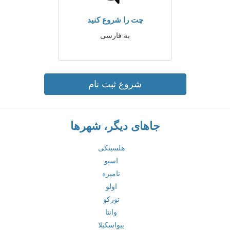
چت را شروع کنید
به فارسی
شروع ثبت نام
جاهای دیگر، شهرها
هلسینکی
اسپو
تامپره
اولو
تورکو
وانتا
ییواسکیلا