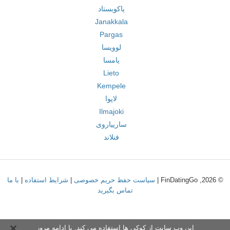
یاکوبستاد
Janakkala
Pargas
لوویسا
یامسا
Lieto
Kempele
لاپوا
Ilmajoki
سارییاروی
فنلاند
© 2026, FinDatingGo |
سیاست حفظ حریم خصوصی
|
شرایط استفاده
|
با ما
تماس بگیرید
این وب سایت از کوکی ها استفاده می کند. با ادامه مرور