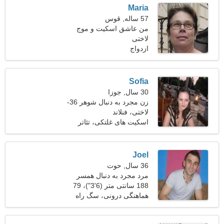
Maria
57 ساله, قوس
من عاشق اسکیت و موج
لاختی
سواری هستم
ازدواج
Sofia
30 سال, جوزا
زن مجرد به دنبال شوهر 36-
37
لاختی، فنلاند
اسکیت های غلتکی، تئاتر
Joel
36 سال, حوت
مرد مجرد به دنبال همسر
188 سانتی متر (6'3")، 79
کیلوگرم (174 پوند)
هماهنگی درونی، سگ راه
رفتن