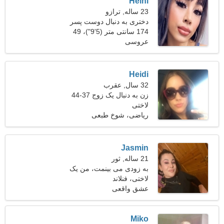
Heini
23 ساله, ترازو
دختری به دنبال دوست پسر
28-35
174 سانتی متر (5'9")، 49
عروسی
کیلوگرم (108 پوند)
Heidi
32 سال, عقرب
زن به دنبال یک زوج 37-44
لاختی
ریاضی، شوخ طبعی
Jasmin
21 ساله, ثور
به زودی می بینمت، من یک
لاختی، فنلاند
زن خندان هستم
عشق واقعی
Miko