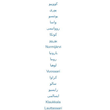
کووپیو
پوری
یوئنسو
واسا
رووانیمی
کوتکا
پوروو
Nurmijärvi
یارونپا
روما
لوهیا
Vuosaari
کراوا
سالو
رایسیو
ایسالمی
Klaukkala
Lauttasaari