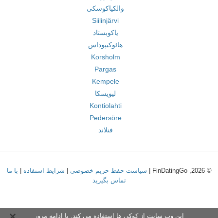
والکیاکوسکی
Siilinjärvi
یاکوبستاد
هائوکیپوداس
Korsholm
Pargas
Kempele
لیویسکا
Kontiolahti
Pedersöre
فنلاند
© 2026, FinDatingGo |
سیاست حفظ حریم خصوصی
|
شرایط استفاده
|
با ما
تماس بگیرید
این وب سایت از کوکی ها استفاده می کند. با ادامه مرور