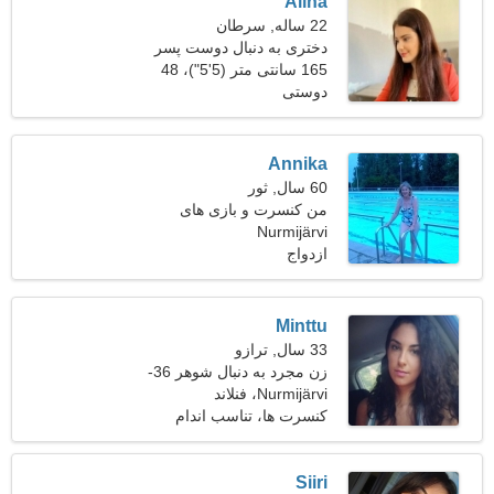
Alina
22 ساله, سرطان
دختری به دنبال دوست پسر
165 سانتی متر (5'5")، 48
دوستی
کیلوگرم (105 پوند)
Annika
60 سال, ثور
من کنسرت و بازی های
Nurmijärvi
ویدیویی را ترجیح می دهم
ازدواج
Minttu
33 سال, ترازو
زن مجرد به دنبال شوهر 36-
41
Nurmijärvi، فنلاند
کنسرت ها، تناسب اندام
Siiri