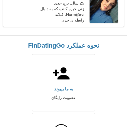
25 سال, برج جدی
زنی خیره کننده که به دنبال
Nurmijärvi، فنلاند
یک قرار است
رابطه ی جدی
نحوه عملکرد FinDatingGo
به ما بپیوند
عضویت رایگان