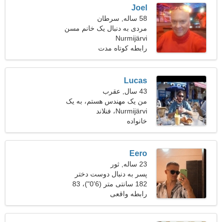
Joel
58 ساله, سرطان
مردی به دنبال یک خانم مسن
Nurmijärvi
50-56
رابطه کوتاه مدت
Lucas
43 سال, عقرب
من یک مهندس هستم، به یک
Nurmijärvi، فنلاند
زن دیدنی نیاز دارم
خانواده
Eero
23 ساله, ثور
پسر به دنبال دوست دختر
است
182 سانتی متر (6'0")، 83
کیلوگرم (182 پوند)
رابطه واقعی