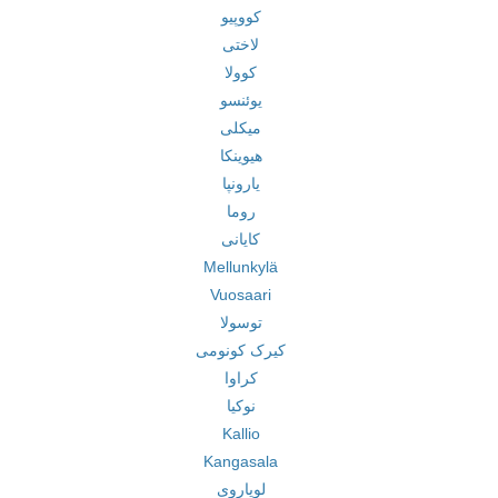
کووپیو
لاختی
کوولا
یوئنسو
میکلی
هیوینکا
یارونپا
روما
کایانی
Mellunkylä
Vuosaari
توسولا
کیرک کونومی
کراوا
نوکیا
Kallio
Kangasala
لویاروی