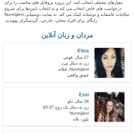
معیارهای مختلف انتخاب کنید. این پروژه پروفایل های مناسب را برای
درخواست های خاص انتخاب می کند و به انتخاب نامزدها برای شروع
مکاتبات عاشقانه و دوستانه کمک می کند. به سایت دوستیابی Nurmijärvi
رایگان برای افراد محلی، خارجی، گردشگران بپیوندید.
مردان و زنان آنلاین
Elina
27 سال, قوس
زن به دنبال مرد
Nurmijärvi، فنلاند
عشق واقعی
Essi
34 سال, دلو
زن به دنبال یک زوج 37-43
Nurmijärvi
بلوز، باله