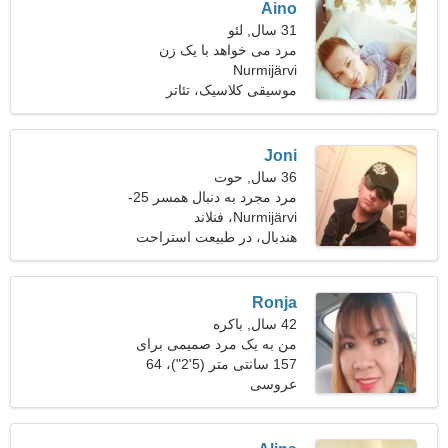
Aino
31 سال, لئو
مرد می خواهد با یک زن
Nurmijärvi
ملاقات کند 21-28
موسیقی کلاسیک، تئاتر
Joni
36 سال, حوت
مرد مجرد به دنبال همسر 25-
34
Nurmijärvi، فنلاند
هندبال، در طبیعت استراحت
کنید
Ronja
42 سال, باکره
من به یک مرد صمیمی برای
رقصیدن نیاز دارم
157 سانتی متر (5'2")، 64
عروسی
کیلوگرم (141 پوند)