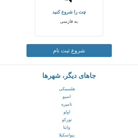
چت را شروع کنید
به فارسی
شروع ثبت نام
جاهای دیگر، شهرها
هلسینکی
اسپو
تامپره
اولو
تورکو
وانتا
ییواسکیلا