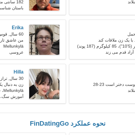
182 سانتی متر (6'0")، 86 کیلوگرم (189 پوند)
باستان شناسی
Erika
60 سال, قوس
با یک زن ملاقات کند
من عاشق تاری
Mellunkylä
آزاد قدم می زند
عروسی
Hilla
30 سال, ترازو
ست دختر است 23-28
زن به دنبال ی
Mellunkylä، فنلاند
آموزش سگ، ب
نحوه عملکرد FinDatingGo