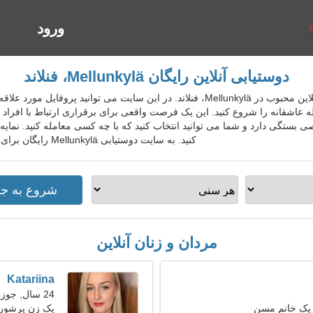
ورود
ا
دوستیابی آنلاین رایگان Mellunkylä، فنلاند
FinDatingGo سرویس دوستیابی آنلاین محبوب در Mellunkylä، فنلاند. در این سایت می ت
طه عاشقانه را شروع کنید. این یک فرصت واقعی برای برقراری ارتباط با افراد زی
 بستگی دارد و شما می توانید انتخاب کنید که با چه کسی معامله کنید. نمایه خ
کنید. به سایت دوستیابی Mellunkylä رایگان برای افراد محلی، خارجی، گردشگران بپیوندید.
مردان و زنان آنلاین
Katariina
24 سال, جوزا
 یک خانم مسن
یک زن پرشور 