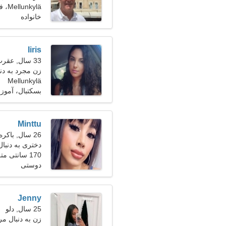
Mellunkylä، فنلاند
خانواده
Iiris
33 سال, عقرب
زن مجرد به دن
Mellunkylä
بسکتبال، آمو
Minttu
26 سال, باکره
دختری به دنبال 
170 سانتی متر (5'7")، 54 کیلوگرم (119 پوند)
دوستی
Jenny
25 سال, دلو
زن به دنبال مرد 31-