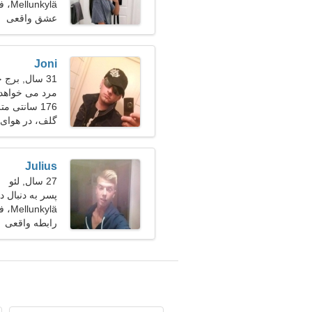
Mellunkylä، فنلاند
عشق واقعی
Joni
31 سال, برج حمل
مرد می خواهد 
176 سانتی متر (5'10")، 85 کیلوگرم (187 پوند)
گلف، در هوای 
Julius
27 سال, لئو
پسر به دنبال دو
Mellunkylä، فنلاند
رابطه واقعی