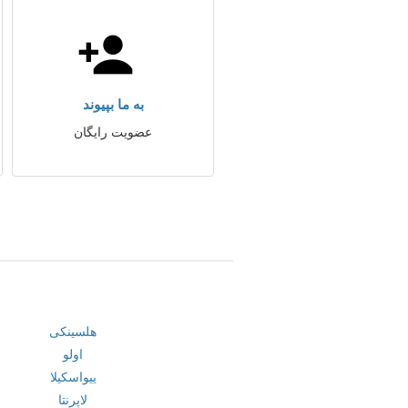
به ما بپیوند
عضویت رایگان
هلسینکی
اولو
ییواسکیلا
لاپرنتا