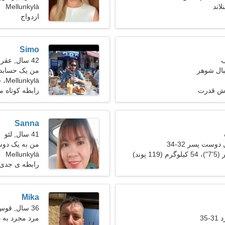
Mellunkylä
ازدواج
Simo
42 سال, عقرب
بال شوهر
من یک حسابدار
دارم
Mellunkylä، فنلاند
زش قدرت
رابطه کوتاه 
Sanna
41 سال, لئو
دوست پسر 32-34
من به یک دوس
Mellunkylä
رابطه ی جدی
Mika
36 سال, قوس
35
مرد مجرد به 