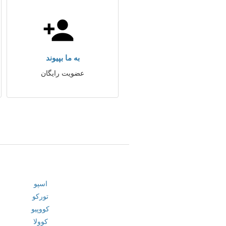
به ما بپیوند
عضویت رایگان
اسپو
تورکو
کووپیو
کوولا