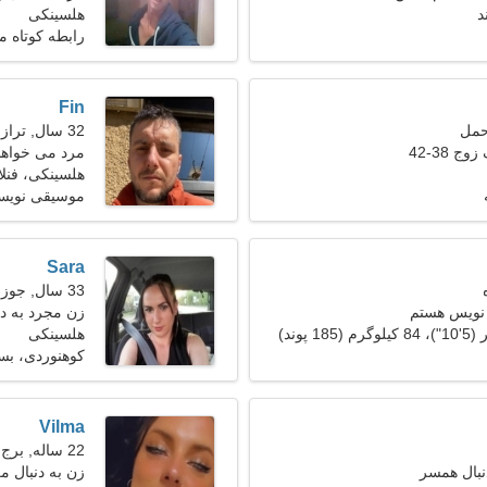
د
هلسینکی
رابطه کوتاه 
Fin
32 سال, ترازو
ج 38-42
مرد می خواهد 
هلسینکی، فنلا
موسیقی نویسی
Sara
33 سال, جوزا
 نویس هستم
زن مجرد به دنبا
هلسینکی
کوهنوردی، بس
Vilma
22 ساله, برج جدی
نبال همسر
زن به دنبال مرد 28