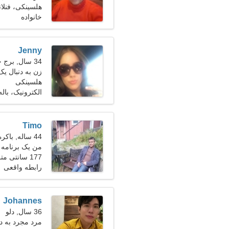
هلسینکی، فنلان
خانواده
Jenny
34 سال, برج حمل
زن به دنبال یک زو
هلسینکی
الکترونیک، باله
Timo
44 ساله, باکره
من یک برنامه
177 سانتی متر (5'10")، 84 کیلوگرم (185 پوند)
رابطه واقعی
Johannes
36 سال, دلو
مرد مجرد به د