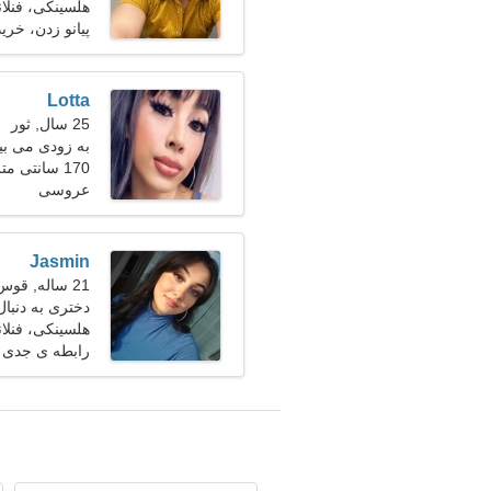
هلسینکی، فنلان
پیانو زدن، خرید
Lotta
25 سال, ثور
به زودی می بی
170 سانتی متر (5'7")، 55 کیلوگرم (121 پوند)
هستم
عروسی
Jasmin
21 ساله, قوس
دختری به دنبال 
هلسینکی، فنلان
رابطه ی جدی