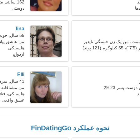
د
162 سانتی متر (5'4")، 48 کیلوگرم (105 پوند)
ها
دوستی
Iina
55 سال, حوت
نمت، من یک زن خستگی ناپذیر
من عاشق پیاده
هلسینکی
ازدواج
Elli
41 سال, سرطان
دوست پسر 23-29
من مشتاقانه م
د
هستم
هلسینکی، فنلا
عشق واقعی
نحوه عملکرد FinDatingGo