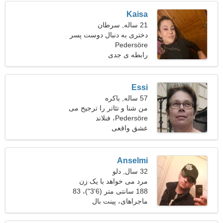
Kaisa
21 ساله, سرطان
دختری به دنبال دوست پسر
Pedersöre
26-30
رابطه ی جدی
Essi
57 ساله, باکره
من شنا و تئاتر را ترجیح می
دهم
Pedersöre، فنلاند
عشق واقعی
Anselmi
32 سال, دلو
مرد می خواهد با یک زن
ملاقات کند
188 سانتی متر (6'3")، 83
کیلوگرم (182 پوند)
ماجراهای، پینت بال