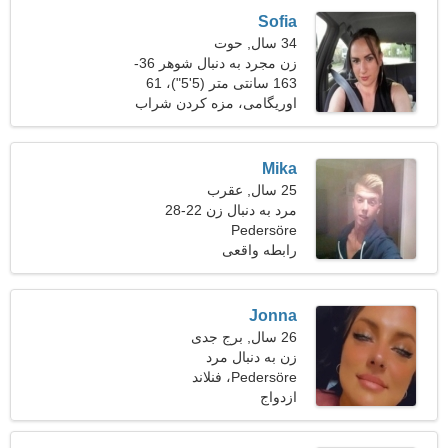
Sofia
34 سال, حوت
زن مجرد به دنبال شوهر 36-
46
163 سانتی متر (5'5")، 61
کیلوگرم (134 پوند)
اوریگامی، مزه کردن شراب
Mika
25 سال, عقرب
مرد به دنبال زن 22-28
Pedersöre
رابطه واقعی
Jonna
26 سال, برج جدی
زن به دنبال مرد
Pedersöre، فنلاند
ازدواج