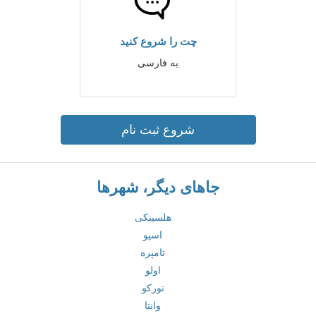
چت را شروع کنید
به فارسی
شروع ثبت نام
جاهای دیگر، شهرها
هلسینکی
اسپو
تامپره
اولو
تورکو
وانتا