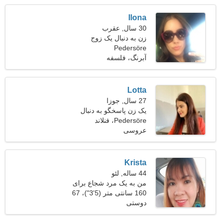
Ilona
30 سال, عقرب
زن به دنبال یک زوج
Pedersöre
آبرنگ، فلسفه
Lotta
27 سال, جوزا
یک زن پاسخگو به دنبال
دوستان
Pedersöre، فنلاند
عروسی
Krista
44 ساله, لئو
من به یک مرد شجاع برای
تناسب اندام نیاز دارم
160 سانتی متر (5'3")، 67
دوستی
کیلوگرم (147 پوند)