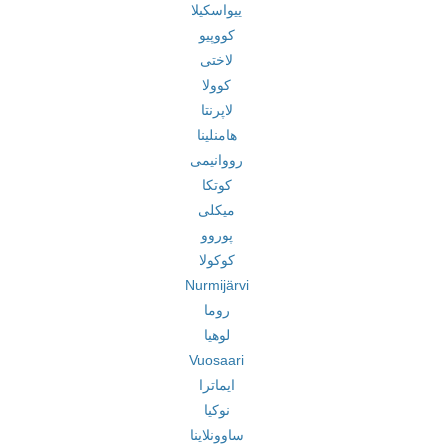
ییواسکیلا
کووپیو
لاختی
کوولا
لاپرنتا
هامنلینا
رووانیمی
کوتکا
میکلی
پوروو
کوکولا
Nurmijärvi
روما
لوهیا
Vuosaari
ایماترا
نوکیا
ساوونلاینا