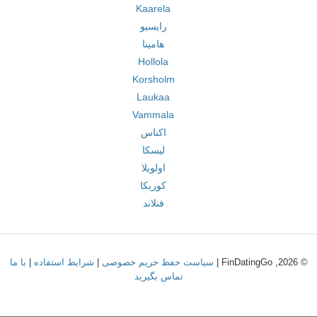
Kaarela
رایسیو
هامینا
Hollola
Korsholm
Laukaa
Vammala
اکناس
لیسکا
اولویلا
کوریکا
فنلاند
© 2026, FinDatingGo |
سیاست حفظ حریم خصوصی
|
شرایط استفاده
|
با ما
تماس بگیرید