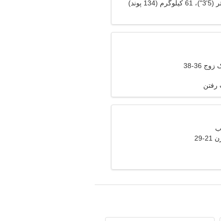
وج 36-38
 رفتن
-29