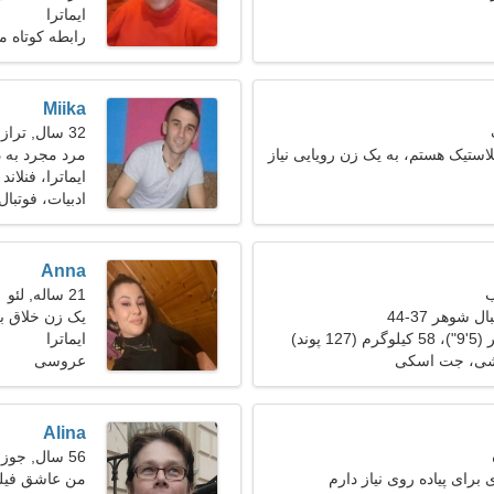
ایماترا
رابطه کوتاه 
Miika
32 سال, ترازو
استیک هستم، به یک زن رویایی نیاز
مرد مجرد به 
ایماترا، فنلاند
ادبیات، فوتبال
Anna
21 ساله, لئو
 شوهر 37-44
یک زن خلاق ب
ایماترا
زشی، جت اسکی
عروسی
Alina
56 سال, جوزا
برای پیاده روی نیاز دارم
من عاشق فیلم