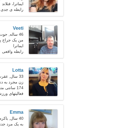
ایماترا، فنلاند
رابطه ی جدی
Veeti
46 ساله, حوت
من یک جراح پل
دارم
ایماترا
رابطه واقعی
Lotta
33 سال, عقرب
زن مجرد به دنبال
174 سانتی متر (5'9")، 58 کیلوگرم (127 پوند)
فعالیتهای ور
Emma
40 سال, باکره
به یک مرد جدی 