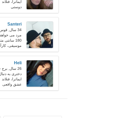
ایماترا، فنلاند
دوستی
Santeri
34 سال, قوس
مرد می خواهد 
180 سانتی متر (5'11")، 90 کیلوگرم (198 پوند)
موسیقی، کارآف
Heli
26 سال, برج حمل
دختری به دنبا
ایماترا، فنلاند
عشق واقعی