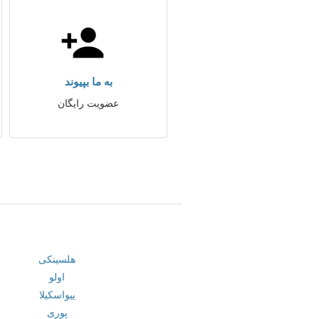
به ما بپیوند
عضویت رایگان
هلسینکی
اولو
ییواسکیلا
پوری