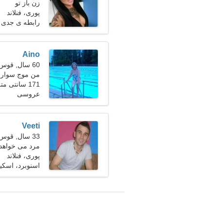
زن باز تو
پوری، فنلاند
رابطه ی جدی
Aino
60 سال, قوس
من موج سواری
171 سانتی متر (5'8")، 65 کیلوگرم (143 پوند)
عروسی
Veeti
33 سال, قوس
مرد می خواهد 
پوری، فنلاند
اسنوبرد، اسک