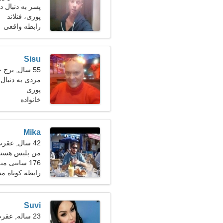
پسر به دنبال دو
پوری، فنلاند
رابطه واقعی
Sisu
55 سال, برج حمل
مردی به دنبال ی
پوری
خانواده
Mika
42 سال, عقرب
من پلیس هستم 
176 سانتی متر (5'10")، 83 کیلوگرم (182 پوند)
رابطه کوتاه م
Suvi
23 ساله, عقرب