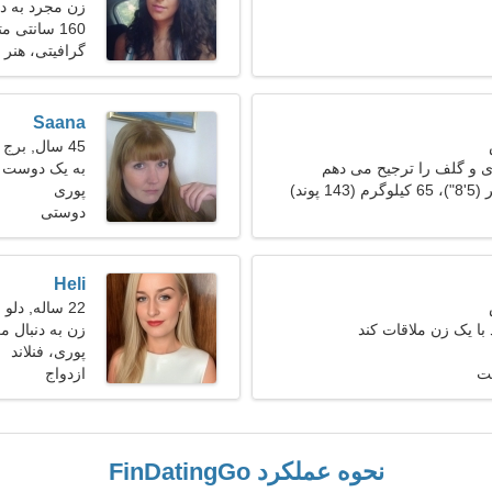
زن مجرد به د
160 سانتی متر (5'3")، 56 کیلوگرم (123 پوند)
گرافیتی، هنر ت
Saana
45 سال, برج جدی
 و گلف را ترجیح می دهم
به یک دوست با
دارم
پوری
دوستی
Heli
22 ساله, دلو
با یک زن ملاقات کند
زن به دنبال م
پوری، فنلاند
یت
ازدواج
نحوه عملکرد FinDatingGo