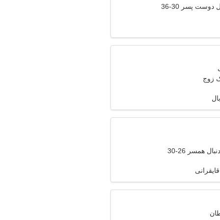
دوست پسر 30-36
ک زوج
ال
ال همسر 26-30
قایقرانی