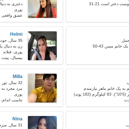
ست دختر است 21-31
دختری به دنبال 
پوری
عشق واقعی
Helmi
35 سال, حوت
ک خانم مسن 43-50
زن به دنبال ی
پوری، فنلاند
بیسبال، پینت ب
Milla
32 سال, ثور
به یک خانم ماهر نیازمندم
مرد مجرد به دنب
پوری
دت
تناسب اندام، 
Nina
31 سال, سرطان