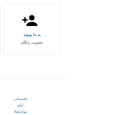
به ما بپیوند
عضویت رایگان
هلسینکی
اولو
ییواسکیلا