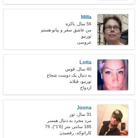
Milla
56 سال, باکره
من عاشق سفر و پیانو هستم
تورنیو
عروسی
Lotta
40 سال, قوس
به دنبال یک دوست شجاع
تورنیو، فنلاند
برای اسکی با هم هستم
ازدواج
Joona
31 سال, ثور
مرد مجرد به دنبال همسر
185 سانتی متر (6'1")، 79
کیلوگرم (174 پوند)
کارائوکه، رقصیدن