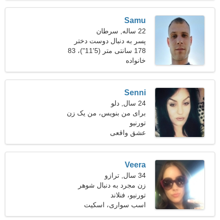
Samu
22 ساله, سرطان
پسر به دنبال دوست دختر
است
178 سانتی متر (5'11")، 83
خانواده
کیلوگرم (182 پوند)
Senni
24 سال, دلو
برای من بنویس، من یک زن
تورنیو
شهوانی هستم
عشق واقعی
Veera
34 سال, ترازو
زن مجرد به دنبال شوهر
تورنیو، فنلاند
اسب سواری، اسکیت