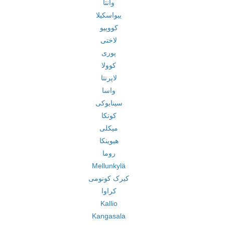
وانتا
ییواسکیلا
کووپیو
لاختی
پوری
کوولا
لاپرنتا
واسا
سینایوکی
کوتکا
میکلی
هیوینکا
روما
Mellunkylä
کیرک کونومی
کراوا
Kallio
Kangasala