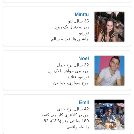
Minttu
35 سال, لئو
زن به دنبال یک زوج
تورنیو
ماشین ها، تغذیه سالم
Noel
32 سال, برج حمل
مرد می خواهد با یک زن
ملاقات کند 24-30
تورنیو، فنلاند
موج سواری، خواندن
Emil
42 سال, برج جدی
من در کلانتری کار می کنم،
به یک زن جذاب نیاز دارم
189 سانتی متر (6'3")، 82
کیلوگرم (180 پوند)
رابطه واقعی