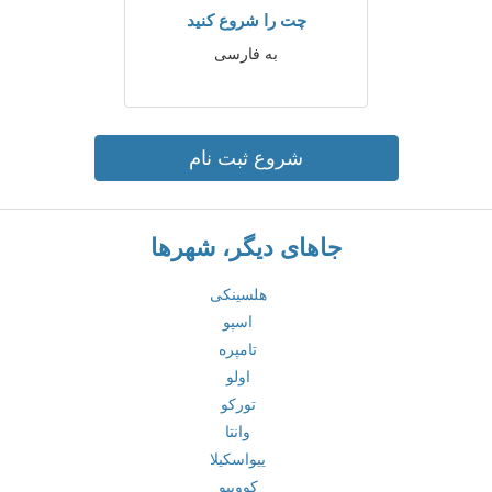
چت را شروع کنید
به فارسی
شروع ثبت نام
جاهای دیگر، شهرها
هلسینکی
اسپو
تامپره
اولو
تورکو
وانتا
ییواسکیلا
کووپیو