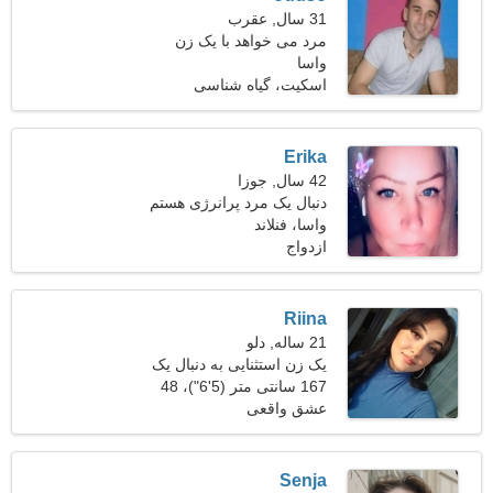
31 سال, عقرب
مرد می خواهد با یک زن
واسا
ملاقات کند 24-31
اسکیت، گیاه شناسی
Erika
42 سال, جوزا
دنبال یک مرد پرانرژی هستم
واسا، فنلاند
که با هم کوهنوردی کنیم
ازدواج
Riina
21 ساله, دلو
یک زن استثنایی به دنبال یک
مرد است
167 سانتی متر (5'6")، 48
کیلوگرم (105 پوند)
عشق واقعی
Senja