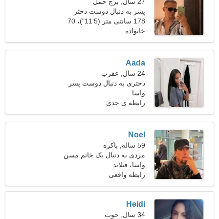
27 سال, برج حمل
پسر به دنبال دوست دختر
است 23-28
178 سانتی متر (5'11")، 70
خانواده
کیلوگرم (154 پوند)
Aada
24 سال, عقرب
دختری به دنبال دوست پسر
28-31
واسا
رابطه ی جدی
Noel
59 ساله, باکره
مردی به دنبال یک خانم مسن
واسا، فنلاند
رابطه واقعی
Heidi
34 سال, حوت