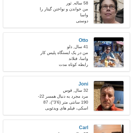
58 ساله, ثور
من خواندن و نواختن گیتار را
واسا
ترجیح می دهم
دوستی
Otto
41 سال, دلو
من در یک ایستگاه پلیس کار
واسا، فنلاند
می کنم، به یک زن غیر
معمول نیاز دارم
رابطه کوتاه مدت
Joni
32 سال, قوس
مرد مجرد به دنبال همسر 22-
30
190 سانتی متر (6'3")، 87
کیلوگرم (191 پوند)
اسکی، فیلم های ویدئویی
Carl