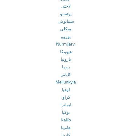
لاختی
یوئنسو
سینایوکی
میکلی
پوروو
Nurmijärvi
هیوینکا
یارونپا
روما
کایانی
Mellunkylä
لوهیا
کراوا
ایماترا
نوکیا
Kallio
هامینا
کارینا