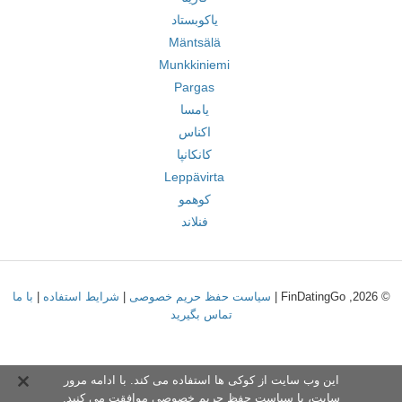
یاکوبستاد
Mäntsälä
Munkkiniemi
Pargas
یامسا
اکناس
کانکانپا
Leppävirta
کوهمو
فنلاند
© 2026, FinDatingGo |
سیاست حفظ حریم خصوصی
|
شرایط استفاده
|
با ما
تماس بگیرید
این وب سایت از کوکی ها استفاده می کند. با ادامه مرور
سایت،
با سیاست حفظ حریم خصوص
ی موافقت می کنید.