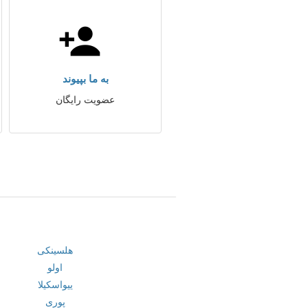
به ما بپیوند
عضویت رایگان
هلسینکی
اولو
ییواسکیلا
پوری