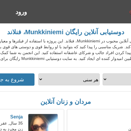
ورود
ا
دوستیابی آنلاین رایگان Munkkiniemi، فنلاند
FinDatingGo سرویس دوستیابی آنلاین محبوب در Munkkiniemi، فنلاند. این پروژه
. شریک مناسبی را پیدا کنید که بتوانید با او روابط قوی و دوستی های قوی برق
دا کردن افراد جالب و شرکای عاشقانه استفاده کنید. این انجمن به شما کمک م
د کنید. به سایت دوستیابی Munkkiniemi رایگان برای افراد محلی، خارجی، گردشگران بپیوندید.
مردان و زنان آنلاین
Senja
35 سال, عقرب
ن
زن مجرد به دنبا