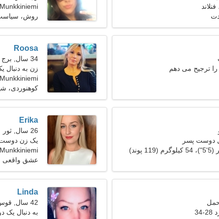
Munkkiniemi
دت
روش، سیاست
Roosa
34 سال, برج جدی
 را ترجیح می دهم
زن به دنبال ی
Munkkiniemi، فنلاند
کوهنوردی، شی
Erika
26 سال, ثور
ل دوست پسر
یک زن دوست د
است
Munkkiniemi
عشق واقعی
Linda
42 سال, قوس
34
به دنبال یک 