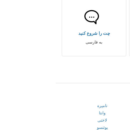
چت را شروع کنید
به فارسی
تامپره
وانتا
لاختی
یوئنسو