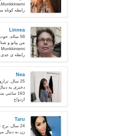
Munkkiniemi، فنلاند
رابطه کوتاه م
Linnea
58 ساله, حوت
من پیانو و شنا
Munkkiniemi
رابطه ی جدی
Nea
25 سال, ترازو
دختری به دنبا
163 سانتی متر (5'5")، 54 کیلوگرم (119 پوند)
ازدواج
Taru
24 سال, برج حمل
زن به دنبال مرد 28-