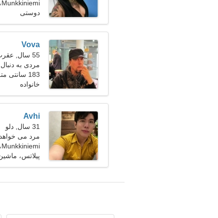
Munkkiniemi، فنلاند
دوستی
Vova
55 سال, عقرب
مردی به دنبال
183 سانتی متر (6'1")، 85 کیلوگرم (187 پوند)
خانواده
Avhi
31 سال, دلو
مرد می خواهد با
Munkkiniemi، فنلاند
پیلاتس، ماشین