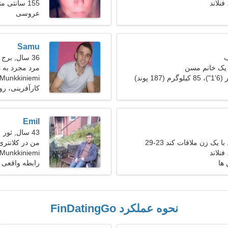
155 سانتی متر (5'2")، 69 کیلوگرم (152 پوند)
هستم
عروسی
Samu
36 سال, برج حمل
 یک خانم مسن
مرد مجرد به دنب
Munkkiniemi
کارآفرینی، ر
Emil
43 سال, ثور
 یک زن ملاقات کند 23-29
من در کلانتری
نیاز دارم
Munkkiniemi، فنلاند
 ها
رابطه واقعی
نحوه عملکرد FinDatingGo