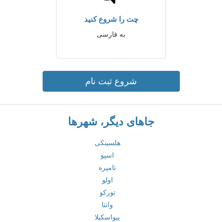
چت را شروع کنید
به فارسی
شروع ثبت نام
جاهای دیگر، شهرها
هلسینکی
اسپو
تامپره
اولو
تورکو
وانتا
ییواسکیلا