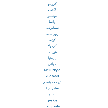
کووپیو
لاختی
یوئنسو
واسا
سینایوکی
رووانیمی
کوتکا
کوکولا
هیوینکا
یارونپا
کایانی
Mellunkylä
Vuosaari
کیرک کونومی
ساوونلاینا
سالو
ورکوس
Lempäälä