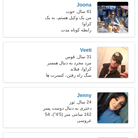
Joona
41 سال, حوت
من یک وکیل هستم، به یک
کراوا
زن با احساس نیاز دارم
رابطه کوتاه مدت
Veeti
31 سال, قوس
مرد مجرد به دنبال همسر
کراوا، فنلاند
سگ راه رفتن، کنسرت ها
Jenny
24 سال, ثور
دختری به دنبال دوست پسر
162 سانتی متر (5'4")، 54
عروسی
کیلوگرم (119 پوند)