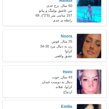
Matilda
60 سال, برج جدی
من عاشق بولینگ و پیانو
هستم
157 سانتی متر (5'2")، 68
کیلوگرم (149 پوند)
رابطه ی جدی
Noora
25 سال, قوس
زن به دنبال مرد 30-34
کراوا
عشق واقعی
Heini
43 سال, حوت
دنبال یه دوست خندان
کراوا، فنلاند
میگردم تا برقصم
ازدواج
Emilia