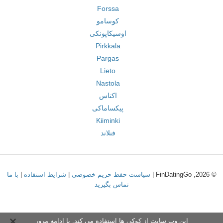
Forssa
کوسامو
اوسیکاپونکی
Pirkkala
Pargas
Lieto
Nastola
اکناس
پیکساماکی
Kiiminki
فنلاند
© 2026, FinDatingGo |
سیاست حفظ حریم خصوصی
|
شرایط استفاده
|
با ما
تماس بگیرید
این وب سایت از کوکی ها استفاده می کند. با ادامه مرور