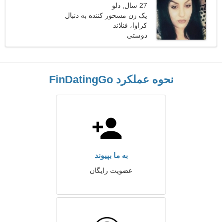
27 سال, دلو
یک زن مسحور کننده به دنبال
کراوا، فنلاند
شریک زندگی است
دوستی
نحوه عملکرد FinDatingGo
به ما بپیوند
عضویت رایگان