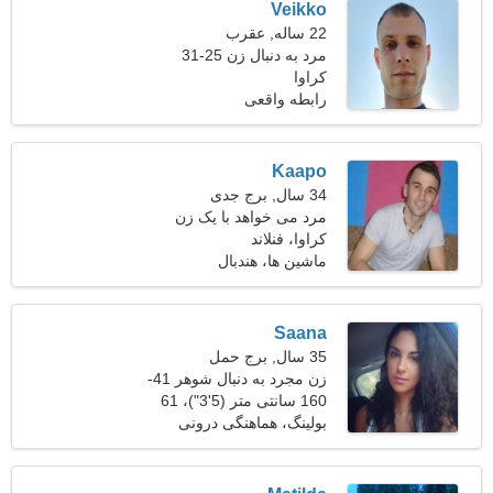
Veikko
22 ساله, عقرب
مرد به دنبال زن 25-31
کراوا
رابطه واقعی
Kaapo
34 سال, برج جدی
مرد می خواهد با یک زن
ملاقات کند
کراوا، فنلاند
ماشین ها، هندبال
Saana
35 سال, برج حمل
زن مجرد به دنبال شوهر 41-
47
160 سانتی متر (5'3")، 61
کیلوگرم (134 پوند)
بولینگ، هماهنگی درونی