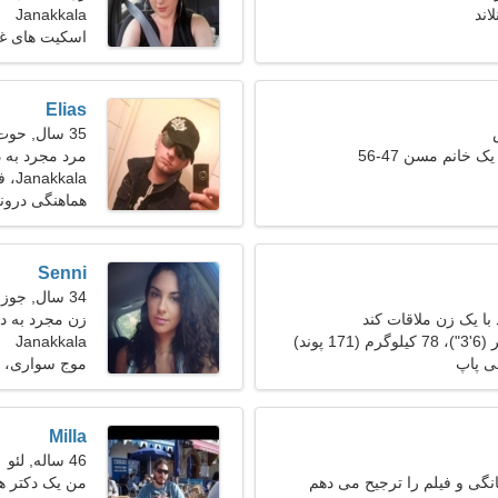
Janakkala
اسکیت های غل
Elias
35 سال, حوت
ک خانم مسن 47-56
مرد مجرد به دنب
Janakkala، فنلاند
هماهنگی درون
Senni
34 سال, جوزا
با یک زن ملاقات کند
زن مجرد به د
Janakkala
ی پاپ
موج سواری، م
Milla
46 ساله, لئو
نگی و فیلم را ترجیح می دهم
من یک دکتر هس