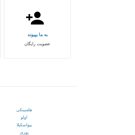
به ما بپیوند
عضویت رایگان
هلسینکی
اولو
ییواسکیلا
پوری