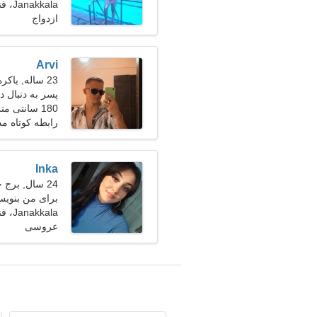
Janakkala، فنلاند
ازدواج
Arvi
23 ساله, باکره
پسر به دنبال دو
180 سانتی متر (5'11")، 71 کیلوگرم (156 پوند)
رابطه کوتاه م
Inka
24 سال, برج حمل
برای من بنویس
Janakkala، فنلاند
عروسی