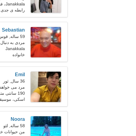
Janakkala، فنلاند
رابطه ی جدی
Sebastian
59 ساله, قوس
مردی به دنبال ی
Janakkala
خانواده
Emil
36 سال, ثور
مرد می خواهد 
190 سانتی متر (6'3")، 78 کیلوگرم (171 پوند)
اسکی، موسیق
Noora
58 ساله, لئو
من حیوانات خا