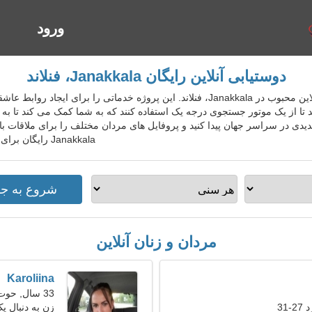
ورود
ا
دوستیابی آنلاین رایگان Janakkala، فنلاند
FinDatingGo سرویس دوستیابی آنلاین محبوب در Janakkala، فنلاند. این پروژه خدماتی ر
تا از یک موتور جستجوی درجه یک استفاده کنند که به شما کمک می کند تا به 
دیدی در سراسر جهان پیدا کنید و پروفایل های مردان مختلف را برای ملاقات ب
Janakkala رایگان برای افراد محلی، خارجی، گردشگران بپیوندید.
مردان و زنان آنلاین
Karoliina
33 سال, حوت
31
زن به دنبال یک ز