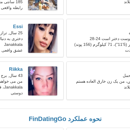
185 سانتی متر (6'1")، 90 کیلوگرم (198 پوند)
رابطه واقعی
Essi
25 سال, ترازو
ست دختر است 24-28
دختری به دنب
Janakkala
دت
عشق واقعی
Riikka
43 سال, برج جدی
، من یک زن خارق العاده هستم
من می خواهم 
Janakkala، فنلاند
دوستی
نحوه عملکرد FinDatingGo